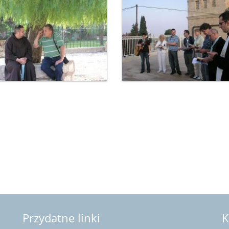
Przydatne linki
K