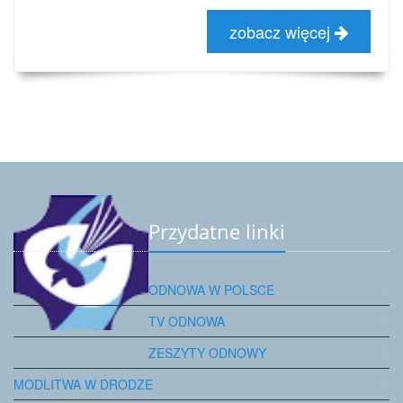
zobacz więcej
Przydatne linki
ODNOWA W POLSCE
TV ODNOWA
ZESZYTY ODNOWY
MODLITWA W DRODZE