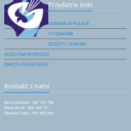
Przydatne linki
ODNOWA W POLSCE
TV ODNOWA
ZESZYTY ODNOWY
MODLITWA W DRODZE
ŚWIĘTA PRZESTRZEŃ
Kontakt z nami
Alina Grudzień - 697 181 789
Maria Bizub - 505 425 731
Ryszard Łojas - 601 863 354