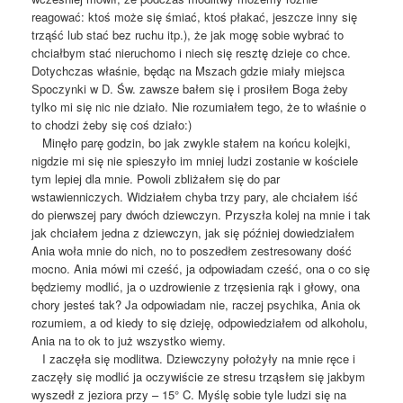
reagować: ktoś może się śmiać, ktoś płakać, jeszcze inny się
trząść lub stać bez ruchu itp.), że jak mogę sobie wybrać to
chciałbym stać nieruchomo i niech się resztę dzieje co chce.
Dotychczas właśnie, będąc na Mszach gdzie miały miejsca
Spoczynki w D. Św. zawsze bałem się i prosiłem Boga żeby
tylko mi się nic nie działo. Nie rozumiałem tego, że to właśnie o
to chodzi żeby się coś działo:)
Minęło parę godzin, bo jak zwykle stałem na końcu kolejki,
nigdzie mi się nie spieszyło im mniej ludzi zostanie w kościele
tym lepiej dla mnie. Powoli zbliżałem się do par
wstawienniczych. Widziałem chyba trzy pary, ale chciałem iść
do pierwszej pary dwóch dziewczyn. Przyszła kolej na mnie i tak
jak chciałem jedna z dziewczyn, jak się później dowiedziałem
Ania woła mnie do nich, no to poszedłem zestresowany dość
mocno. Ania mówi mi cześć, ja odpowiadam cześć, ona o co się
będziemy modlić, ja o uzdrowienie z trzęsienia rąk i głowy, ona
chory jesteś tak? Ja odpowiadam nie, raczej psychika, Ania ok
rozumiem, a od kiedy to się dzieję, odpowiedziałem od alkoholu,
Ania na to ok to już wszystko wiemy.
I zaczęła się modlitwa. Dziewczyny położyły na mnie ręce i
zaczęły się modlić ja oczywiście ze stresu trząsłem się jakbym
wyszedł z jeziora przy – 15° C. Myślę sobie tyle ludzi się na