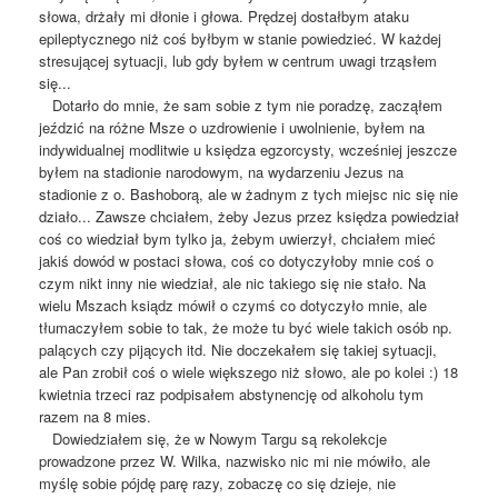
słowa, drżały mi dłonie i głowa. Prędzej dostałbym ataku
epileptycznego niż coś byłbym w stanie powiedzieć. W każdej
stresującej sytuacji, lub gdy byłem w centrum uwagi trząsłem
się...
Dotarło do mnie, że sam sobie z tym nie poradzę, zacząłem
jeździć na różne Msze o uzdrowienie i uwolnienie, byłem na
indywidualnej modlitwie u księdza egzorcysty, wcześniej jeszcze
byłem na stadionie narodowym, na wydarzeniu Jezus na
stadionie z o. Bashoborą, ale w żadnym z tych miejsc nic się nie
działo... Zawsze chciałem, żeby Jezus przez księdza powiedział
coś co wiedział bym tylko ja, żebym uwierzył, chciałem mieć
jakiś dowód w postaci słowa, coś co dotyczyłoby mnie coś o
czym nikt inny nie wiedział, ale nic takiego się nie stało. Na
wielu Mszach ksiądz mówił o czymś co dotyczyło mnie, ale
tłumaczyłem sobie to tak, że może tu być wiele takich osób np.
palących czy pijących itd. Nie doczekałem się takiej sytuacji,
ale Pan zrobił coś o wiele większego niż słowo, ale po kolei :) 18
kwietnia trzeci raz podpisałem abstynencję od alkoholu tym
razem na 8 mies.
Dowiedziałem się, że w Nowym Targu są rekolekcje
prowadzone przez W. Wilka, nazwisko nic mi nie mówiło, ale
myślę sobie pójdę parę razy, zobaczę co się dzieje, nie