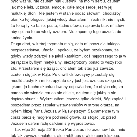
było ważne. Nie czułem ręki Justynki na moim sercu, czułem
jak moje lęki, uczucia, emocje, całe moje serce jest w jej
malutkiej dłoni. Nie jestem w stanie oddać słowami chociażby
ułamku tej błogości jakiej wtedy doznałem i niech nikt nie myśli,
że to są tylko tanie, puste, ładne słowa, naprawdę brak mi słów
aby opisać to co wtedy czułem. Nie zapomnę tego uczucia do
końca życia.
Druga dłoń, w której trzymała moją, dała mi poczucie takiego
bezpieczeństwa, ufności i spokoju, że byłem przekonany, że
gdyby wtedy zdarzył się jakiś kataklizm, coś najgorszego to ja w
tej rączce byłbym nietykalny, niezagrożony ponad to wszystko
zło. Przestałem się trząść, chciałem tak stać już zawsze,
czułem się jak w Raju. Po chwili dziewczyny przestały się
modlić Justynka mnie zapytała czy jest jeszcze coś czego się
lękam, ja trochę skonfundowany odpowiadam, że chyba nie, za
bardzo nie wiedziałem co się dzieje, czułem się jakbym się
dopiero obudził. Wykrztusiłem jeszcze tylko dzięki, Bóg zapłać i
poszedłem przez szpaler wstawienników w stronę ołtarza, im
byłem bliżej Pana Jezusa w Najświętszym Sakramencie tym
coraz bardziej mogłem podnieść głowę, aż stojąc już przed
Jezusem dałem radę całkiem się wyprostować.
Tak więc 25 maja 2015 roku Pan Jezus nie przemówił do mnie
tak jak zawsze chciałem, ale zrobił coś o wiele cenniejszego,