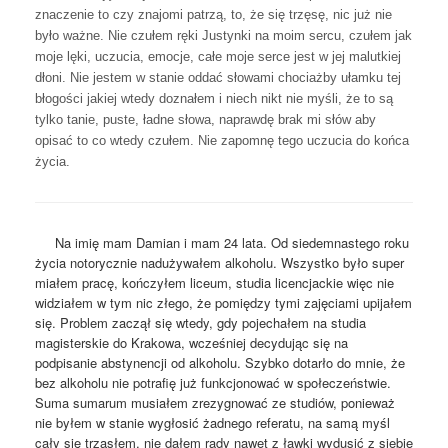
znaczenie to czy znajomi patrzą, to, że się trzęsę, nic już nie
było ważne. Nie czułem ręki Justynki na moim sercu, czułem jak
moje lęki, uczucia, emocje, całe moje serce jest w jej malutkiej
dłoni. Nie jestem w stanie oddać słowami chociażby ułamku tej
błogości jakiej wtedy doznałem i niech nikt nie myśli, że to są
tylko tanie, puste, ładne słowa, naprawdę brak mi słów aby
opisać to co wtedy czułem. Nie zapomnę tego uczucia do końca
życia.
Na imię mam Damian i mam 24 lata. Od siedemnastego roku
życia notorycznie nadużywałem alkoholu. Wszystko było super
miałem pracę, kończyłem liceum, studia licencjackie więc nie
widziałem w tym nic złego, że pomiędzy tymi zajęciami upijałem
się. Problem zaczął się wtedy, gdy pojechałem na studia
magisterskie do Krakowa, wcześniej decydując się na
podpisanie abstynencji od alkoholu. Szybko dotarło do mnie, że
bez alkoholu nie potrafię już funkcjonować w społeczeństwie.
Suma sumarum musiałem zrezygnować ze studiów, ponieważ
nie byłem w stanie wygłosić żadnego referatu, na samą myśl
cały się trząsłem, nie dałem rady nawet z ławki wydusić z siebie