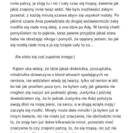
mnie patrzy, ja stoję tu i nic i cały czas się trzęsę; świetnie jak
jakiś znajomy mnie teraz widzi. Nie było możliwości żebym
przestał, z każdą minutą szanse abym się uspokoił malały. Po
jakimś czasie Ania powiedziała do drugiej wstawienniczki żeby
modliła się nade mną dalej, a ona idzie po Adę. W tamtej chwili
pomyślałem no to pięknie, teraz pewnie przyjdzie jakaś stara
baba nie obrażając nikogo i pomyśli, że opętany jestem, bo jak
się modlą nade mną a ja się trzepie cały to co...
Ale stało się coś zupełnie innego:)
Kątem oka widzę, że idzie jakaś drobniutka, szczuplutka,
młodziutka dziewczyna o blond włosach spadających na
ramiona, nie widziałem wtedy jej twarzy, tylko od ramion w dół,
bo tak jak prosiłem poza tym, że byłem cały jak galareta nie
mogłem się ruszyć ani podnieść głowy. Justynka ( później
dowiedziałem się, że to jednak Justynka nie Ada) położyła
swoją dłoń na mojej piersi, na sercu, a w drugą wzięła moją i
zaczęła się modlić. Minęły może dwie minutki i ja byłem już w
innym świecie, nic nie miało już znaczenia, nie obchodziło mnie
to, że stoję tam już dobre kilkanaście minut, przestało mieć
znaczenie to czy znajomi patrzą, to, że się trzęsę, nic już nie