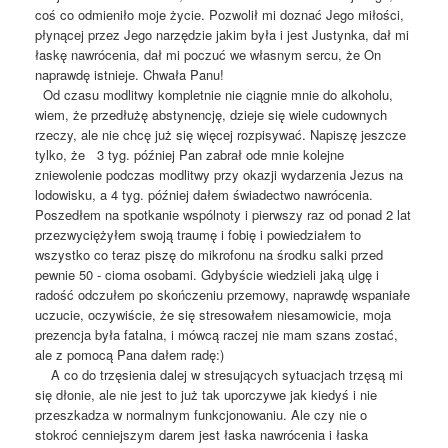
coś co odmieniło moje życie. Pozwolił mi doznać Jego miłości,
płynącej przez Jego narzędzie jakim była i jest Justynka, dał mi
łaskę nawrócenia, dał mi poczuć we własnym sercu, że On
naprawdę istnieje. Chwała Panu!
Od czasu modlitwy kompletnie nie ciągnie mnie do alkoholu,
wiem, że przedłużę abstynencję, dzieje się wiele cudownych
rzeczy, ale nie chcę już się więcej rozpisywać. Napiszę jeszcze
tylko, że 3 tyg. później Pan zabrał ode mnie kolejne
zniewolenie podczas modlitwy przy okazji wydarzenia Jezus na
lodowisku, a 4 tyg. później dałem świadectwo nawrócenia.
Poszedłem na spotkanie wspólnoty i pierwszy raz od ponad 2 lat
przezwyciężyłem swoją traumę i fobię i powiedziałem to
wszystko co teraz piszę do mikrofonu na środku salki przed
pewnie 50 - cioma osobami. Gdybyście wiedzieli jaką ulgę i
radość odczułem po skończeniu przemowy, naprawdę wspaniałe
uczucie, oczywiście, że się stresowałem niesamowicie, moja
prezencja była fatalna, i mówcą raczej nie mam szans zostać,
ale z pomocą Pana dałem radę:)
A co do trzęsienia dalej w stresujących sytuacjach trzęsą mi
się dłonie, ale nie jest to już tak uporczywe jak kiedyś i nie
przeszkadza w normalnym funkcjonowaniu. Ale czy nie o
stokroć cenniejszym darem jest łaska nawrócenia i łaska