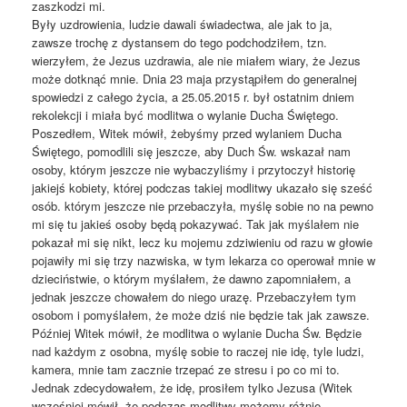
zaszkodzi mi.
Były uzdrowienia, ludzie dawali świadectwa, ale jak to ja,
zawsze trochę z dystansem do tego podchodziłem, tzn.
wierzyłem, że Jezus uzdrawia, ale nie miałem wiary, że Jezus
może dotknąć mnie. Dnia 23 maja przystąpiłem do generalnej
spowiedzi z całego życia, a 25.05.2015 r. był ostatnim dniem
rekolekcji i miała być modlitwa o wylanie Ducha Świętego.
Poszedłem, Witek mówił, żebyśmy przed wylaniem Ducha
Świętego, pomodlili się jeszcze, aby Duch Św. wskazał nam
osoby, którym jeszcze nie wybaczyliśmy i przytoczył historię
jakiejś kobiety, której podczas takiej modlitwy ukazało się sześć
osób. którym jeszcze nie przebaczyła, myślę sobie no na pewno
mi się tu jakieś osoby będą pokazywać. Tak jak myślałem nie
pokazał mi się nikt, lecz ku mojemu zdziwieniu od razu w głowie
pojawiły mi się trzy nazwiska, w tym lekarza co operował mnie w
dzieciństwie, o którym myślałem, że dawno zapomniałem, a
jednak jeszcze chowałem do niego urazę. Przebaczyłem tym
osobom i pomyślałem, że może dziś nie będzie tak jak zawsze.
Później Witek mówił, że modlitwa o wylanie Ducha Św. Będzie
nad każdym z osobna, myślę sobie to raczej nie idę, tyle ludzi,
kamera, mnie tam zacznie trzepać ze stresu i po co mi to.
Jednak zdecydowałem, że idę, prosiłem tylko Jezusa (Witek
wcześniej mówił, że podczas modlitwy możemy różnie